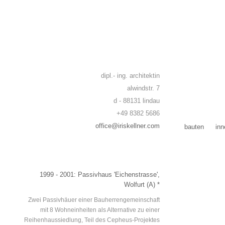
dipl.- ing. architektin
alwindstr. 7
d - 88131 lindau
+49 8382 5686
office@iriskellner.com
bauten
inn
1999
-
2001
: Passivhaus 'Eichenstrasse',
Wolfurt (A) *
Zwei Passivhäuer einer Bauherrengemeinschaft
mit 8 Wohneinheiten als Alternative zu einer
Reihenhaussiedlung, Teil des Cepheus-Projektes